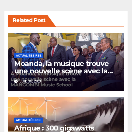
Related Post
ACTUALITÉS RSE
Moanda, la musique trouve
une nouvelle scène avec la
MANGOMBI Music School
JUIL 30, 2026
ACTUALITÉS RSE
Afrique : 300 gigawatts