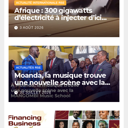
ACTUALITÉ INTERNATIONALE RSE
Afrique : 300 gigawatts
d’électricité à injecter d’ici
2030
3 AOÛT 2026
ACTUALITÉS RSE
Moanda, la musique trouve
une nouvelle scène avec la
MANGOMBI Music School
30 JUILLET 2026