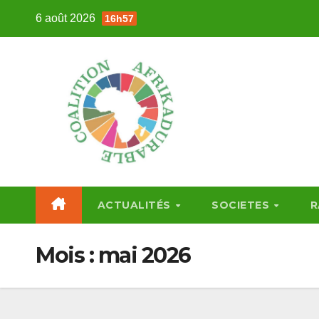
Skip
6 août 2026
16h57
to
content
ACTUALITÉS
SOCIETES
R
Mois :
mai 2026